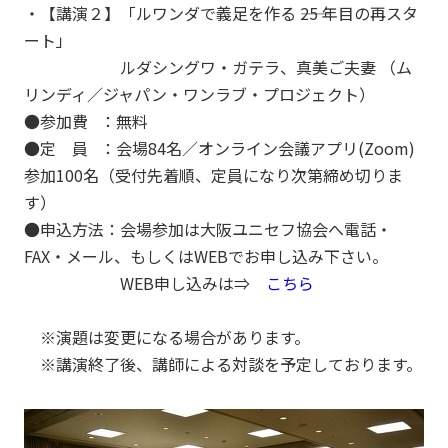
・【講演２】「ルワンダで義足を作る ――25 年目の再スタ
ート」
ルダシングワ・ガテラ、真美ご夫妻 （ム
リンディ／ジャパン・ワンラブ・プロジェクト）
●参加費 ：無料
●定 員 ：会場84名／オンライン会議アプリ(Zoom)
参加100名（受付先着順、定員になり次第締め切りま
す）
●申込方法：会場参加は大阪ユニセフ協会へ電話・
FAX・メール、もしくはWEBでお申し込み下さい。
WEB申し込みは⇒
こちら
※演題は変更になる場合があります。
※講演終了後、講師による対談を予定しております。