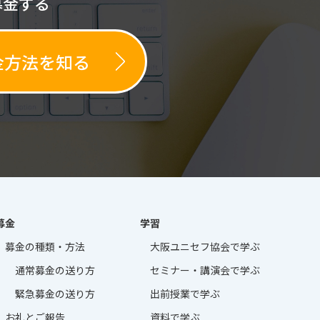
募金する
金方法を知る
募金
学習
募金の種類・方法
大阪ユニセフ協会
で学ぶ
通常募金の送り方
セミナー・講演会
で学ぶ
緊急募金の送り方
出前授業で学ぶ
お礼とご報告
資料で学ぶ